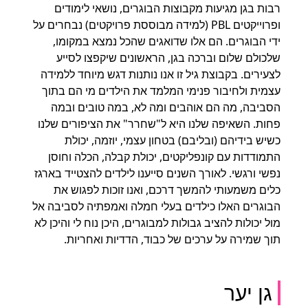
רבות בגן מגיעות מקבוצות הבוגרים, נושאי לימודים
ופרוייקטים PBL (למידה מבוססת פרויקטים) נבחרים על
ידי הבוגרים. הם אלו שדואגים שהכל נמצא במקומו,
שלכולם שלום וברכה בגן, הראשונים שיקפצו לסייע
לצעירים. בקבוצת גיל זו אנו נותנות דגש מיוחד ללמידה
עצמית ולחיבור פנימי המלמד את הילדים מי הם בתוך
הסביבה, מה הם אוהבים ומה לא, במה טובים ובמה
פחות. השאיפה שלנו היא ל"שחרר" את הציפורים שלנו
כשיש בידיהם (ובליבם) בטחון עצמי, יוזמה, יכולת
התמודדות עם קונפליקטים, יכולת קבלה, הכלה וחוסן
נפשי ורגשי. לאורך השנים סייענו לילדים להצטייד בארגז
כלים משמעותי להמשך דרכם, ואנו זוכות לפגוש את
הבוגרים האלו כילדים בעלי חמלה ואמפתיה לסביבה אל
מול יכולות להציב גבולות למבוגרים, היכן נוח לי והיכן לא
תוך שמירה על ערכים של כבוד, הדדיות ואחריות.
גן יער