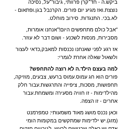
ביקש.ה - חד־קרן פרוותי, גיבור־על, נסיכה
נוצצת.ואז מגיע יום פורים. הקרנבל בגן.ופתאום -
לא.בכי. התנגדות. סירוב מוחלט.
“אבל כולם מתחפשים היום!”אנחנו אומרות,
מסבירות, מנסות לשכנע - ושום דבר לא עוזר.
אז רגע לפני שאנחנו נכנסות למאבק,כדאי לעצור
ולשאול שאלה אחרת לגמרי:
למה בעצם הילד.ה לא רוצה להתחפש?
פורים הוא חג עמוס.עמוס ברעש, צבעים, מוזיקה,
תחפושות, מסכות, ציפייה והתרגשות.עבור חלק
מהילדימות - זו חוויה מסעירה ומשמחת.עבור
אחרים - זו הצפה.
וכאן נכנס מושג מאוד משמעותי: טמפרמנט
(מזג).יש ילדימות שמתקשים במקומות הומי
אדם.יש כאלה שרגישים לרעש, לגירויים חזקים,