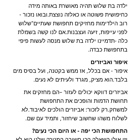
ילדה בת שלוש תהיה מאושרת באותה מידה
כחיפושית פשוטה או כאלזה נוצצת.ובואו נזכור -
רוב הילדימות מחזיקים תחפושת שעתיים־שלוש
לפני עייפות, זיעה ועצבנות.אם לנו קשה בשמלת
כלה -תדמיינו ילדה בת שלוש מנסה לעשות פיפי
בתחפושת כבדה.
איפור ואביזרים
איפור - אם בכלל, אז ממש בקטנה, ועל בסיס מים
בלבד.הוא מציק, מגרד ולעיתים לא נעים.
אביזרים דווקא יכולים לעזור –הם מחזקים את
תחושת הדמות והופכים את התחפושת
למשחק.רק לזכור: אביזרים הולכים לאיבוד.לא
לשלוח משהו שחשוב שיחזור, ותמיד עם שם.
התחפושת הכי יפה - או היום הכי נעים?
וזו אולי השאלה הכי חשובה.המטרה שלנו היא לא