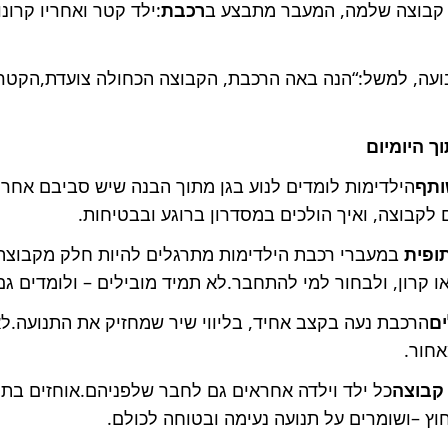
קבוצה שלמה, המעבר מתבצע ב
רכבת
:ילד קטר ואחריו קרונ
עה, למשל:“הנה באה הרכבת, הקבוצה הכחולה צועדת,הקטר 
ך היומיום
ותף
הילדימות לומדים לנוע בגן מתוך הבנה שיש סביבם אחרי
 לקבוצה, ואיך הולכים במסדרון ברוגע ובבטיחות.
ופית
במעברי רכבת הילדימות מתרגלים להיות חלק מקבוצה:
ו קרון, ולבחור למי להתחבר.לא תמיד מובילים – ולומדים ג
ים
הרכבת נעה בקצב אחיד, בליווי שיר שמחזיק את התנועה.לא
חור.
קבוצה
כל ילד וילדה אחראים גם לחבר שלפניהם.אוחזים בת
וץ –ושומרים על תנועה נעימה ובטוחה לכולם.