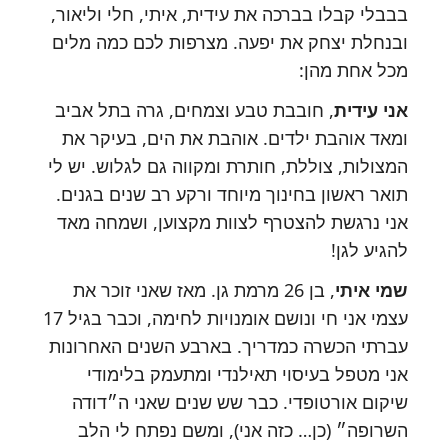
בבבלי קבלו בברכה את עידית, איתי, חלי וליאור,
ובנחלת יצחק את יפעה. מצרפות לכם כמה מלים
מכל אחת מהן:
אני עידית
, חובבת טבע וצמחים, גרה בתל אביב
ומאד אוהבת ילדים. אוהבת את הים, בעיקר את
המצולות, צוללת, חותרת ומקווה גם לגלוש. יש לי
תואר ראשון בחינוך מיוחד ורקע רב שנים בגנים.
אני נרגשת להצטרף לצוות מקצוען, ושמחה מאד
להגיע לגן!
שמי איתי
, בן 26 מרמת גן. מאז שאני זוכר את
עצמי אני חי ונושם אומנויות לחימה, וכבר בגיל 17
עברתי הכשרה כמדריך. בארבע השנים האחרונות
אני מטפל בעיסוי תאילנדי ומתעמק בלימודי
שיקום אורטופדי. כבר שש שנים שאני ה״דודה
השרופה״ (כן… כזה אני), ומשם נפתח לי הלב